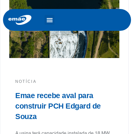
NOTÍCIA
Emae recebe aval para
construir PCH Edgard de
Souza
A usina terá capacidade instalada de 18 MW,